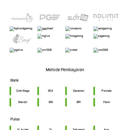
Metode Pembayaran
Bank
Cimb Niaga
BCA
Danamon
Permata
Mandiri
BNI
BRI
Panin
Pulsa
XL Axiata
Tri
Telkomsel
Axis